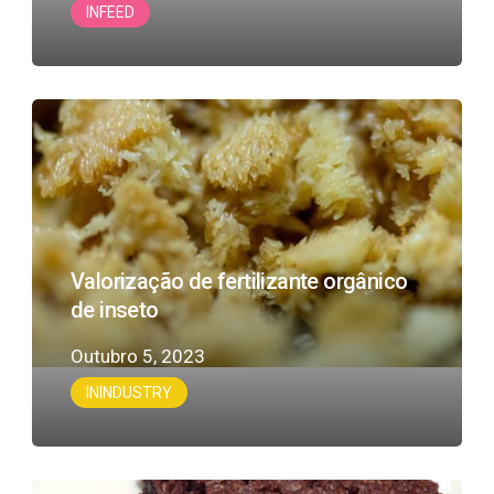
INFEED
Valorização
de
fertilizante
orgânico
de
inseto
Valorização de fertilizante orgânico
de inseto
Outubro 5, 2023
ININDUSTRY
Os