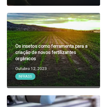
Os
insetos
como
ferramenta
para
Os insetos como ferramenta para a
a
criação de novos fertilizantes
criação
orgânicos
de
novos
Outubro 12, 2023
fertilizantes
INFRASS
orgânicos
Desenvolvimento
e