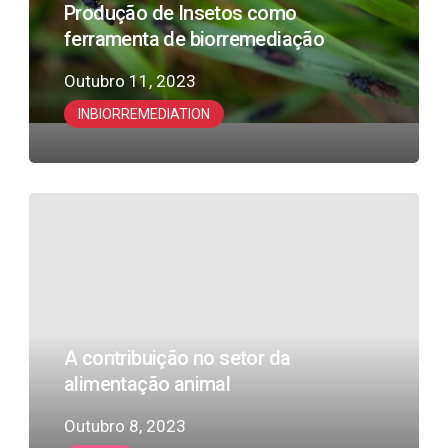
Produção de Insetos como
biorremediação
ferramenta de biorremediação
Outubro 11, 2023
INBIORREMEDIATION
A
contribuição
no
setor
da
alimentação
A contribuição no setor da
animal
alimentação animal
Outubro 8, 2023