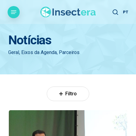
Skip
Menu
to
PT
search
main
content
Notícias
Geral, Eixos da Agenda, Parceiros
Filtro
1º
Fórum
de