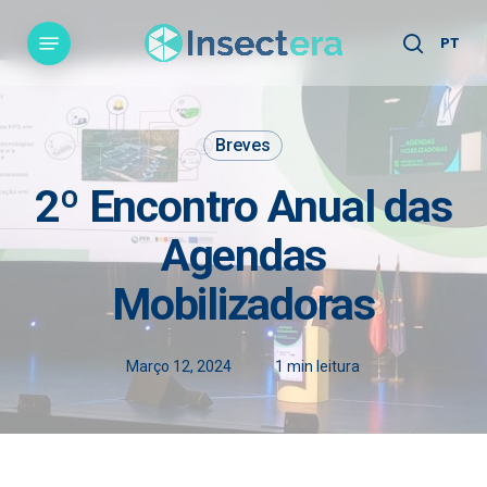
Skip
Menu
to
PT
search
main
content
Breves
2º Encontro Anual das
Agendas
Mobilizadoras
Março 12, 2024
1 min leitura