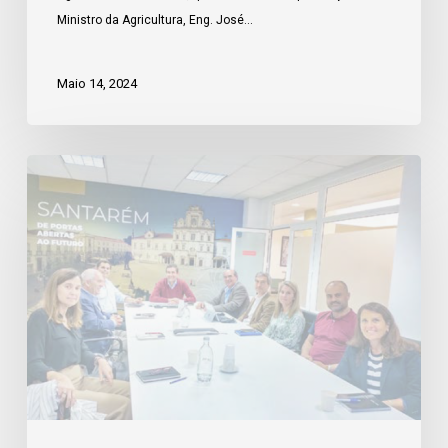
Ministro da Agricultura, Eng. José…
Maio 14, 2024
Visita
de
trabalho
da
CE
–
Município
de
Santarém