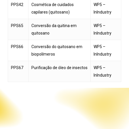
PPS42
Cosmética de cuidados
WP5 –
capilares (quitosano)
InIndustry
PPS65
Conversão da quitina em
WP5 –
quitosano
InIndustry
PPS66
Conversão do quitosano em
WP5 –
biopolímeros
InIndustry
PPS67
Purificação de óleo de insectos
WP5 –
InIndustry