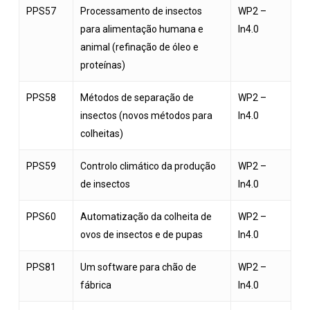
PPS57
Processamento de insectos
WP2 –
para alimentação humana e
In4.0
animal (refinação de óleo e
proteínas)
PPS58
Métodos de separação de
WP2 –
insectos (novos métodos para
In4.0
colheitas)
PPS59
Controlo climático da produção
WP2 –
de insectos
In4.0
PPS60
Automatização da colheita de
WP2 –
ovos de insectos e de pupas
In4.0
PPS81
Um software para chão de
WP2 –
fábrica
In4.0