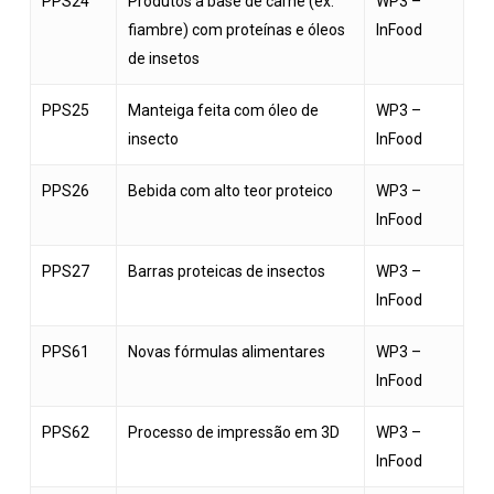
PPS24
Produtos à base de carne (ex:
WP3 –
fiambre) com proteínas e óleos
InFood
de insetos
PPS25
Manteiga feita com óleo de
WP3 –
insecto
InFood
PPS26
Bebida com alto teor proteico
WP3 –
InFood
PPS27
Barras proteicas de insectos
WP3 –
InFood
PPS61
Novas fórmulas alimentares
WP3 –
InFood
PPS62
Processo de impressão em 3D
WP3 –
InFood