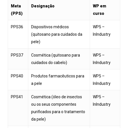
Meta
Designação
WP em
(PPS)
curso
PPS36
Dispositivos médicos
WP5 –
(quitosano para cuidados da
InIndustry
pele)
PPS37
Cosmética (quitosano para
WP5 –
cuidados do cabelo)
InIndustry
PPS40
Produtos farmacêuticos para
WP5 –
a pele
InIndustry
PPS41
Cosmética (óleo de insectos
WP5 –
ou os seus componentes
InIndustry
purificados para o tratamento
da pele)