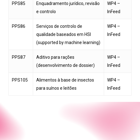
PPS85
Enquadramento jurídico, revisão
WP4 –
e controlo
InFeed
PPS86
Serviços de controlo de
WP4 –
qualidade baseados em HSI
InFeed
(supported by machine learning)
PPS87
Aditivo para rações
WP4 –
(desenvolvimento de dossier)
InFeed
PPS105
Alimentos à base de insectos
WP4 –
para suínos e leitões
InFeed