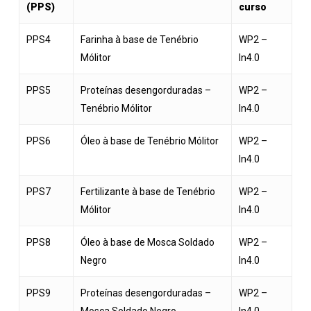
(PPS)
curso
PPS4
Farinha à base de Tenébrio
WP2 –
Mólitor
In4.0
PPS5
Proteínas desengorduradas –
WP2 –
Tenébrio Mólitor
In4.0
PPS6
Óleo à base de Tenébrio Mólitor
WP2 –
In4.0
PPS7
Fertilizante à base de Tenébrio
WP2 –
Mólitor
In4.0
PPS8
Óleo à base de Mosca Soldado
WP2 –
Negro
In4.0
PPS9
Proteínas desengorduradas –
WP2 –