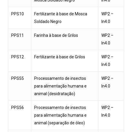
Mosca Soldado Negro
In4.0
PPS10
Fertilizante à base de Mosca
WP2 –
Soldado Negro
In4.0
PPS11
Farinha à base de Grilos
WP2 –
In4.0
PPS12
Fertilizante à base de Grilos
WP2 –
In4.0
PPS55
Processamento de insectos
WP2 –
para alimentação humana e
In4.0
animal (desidratação)
PPS56
Processamento de insectos
WP2 –
para alimentação humana e
In4.0
animal (separação de óleo)