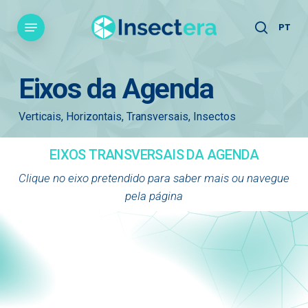
Skip
Menu
to
PT
search
main
content
Eixos da Agenda
Verticais, Horizontais, Transversais, Insectos
EIXOS TRANSVERSAIS DA AGENDA
Clique no eixo pretendido para saber mais ou navegue
pela página