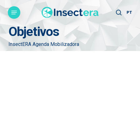
Skip
Menu
to
PT
search
main
Objetivos
content
InsectERA Agenda Mobilizadora