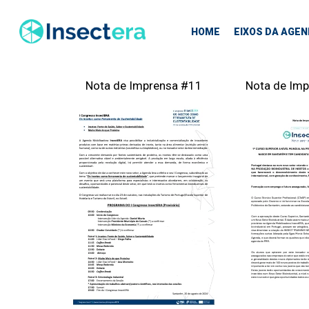
Skip
to
HOME
EIXOS DA AGE
main
content
Nota de Imprensa #11
Nota de Im