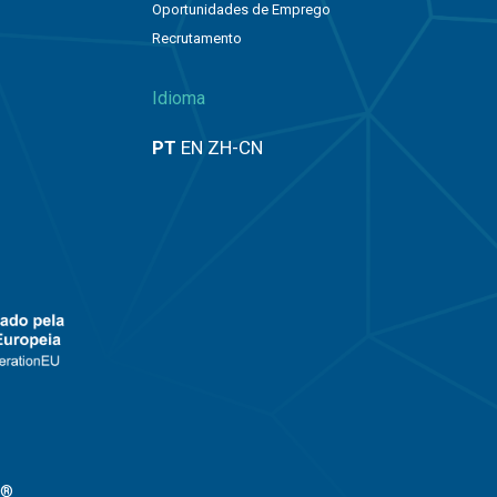
Oportunidades de Emprego
Recrutamento
o
Idioma
PT
EN
ZH-CN
n®