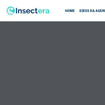
Skip
to
HOME
EIXOS DA AGE
main
content